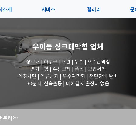
사소개
서비스
갤러리
문
인사말
서비스
전체보기
상
우이동 싱크대막힘
업체
지사항
블로그
수도꼭지 작업
고
싱크대 | 하수구 | 배관 | 누수 | 오수관막힘
시는길
세면대 작업
변기막힘 | 수전교체 | 폽옵 | 고압세척
악취차단 | 역류방지 | 우수관막힘 | 첨단장비 완비
변기 작업
30분 내 신속출동 | 미해결시 출장비 없음
욕조 작업
흔들흔들 불안한 우리 집 변기, 막힘해결119의 백시멘트 시공으로 꽉 잡았습니다!
싱크대 작업